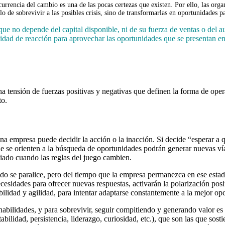
ecurrencia del cambio es una de las pocas certezas que existen. Por ello, las or
o de sobrevivir a las posibles crisis, sino de transformarlas en oportunidades pa
ue no depende del capital disponible, ni de su fuerza de ventas o del au
cidad de reacción para aprovechar las oportunidades que se presentan e
tensión de fuerzas positivas y negativas que definen la forma de opera
to.
na empresa puede decidir la acción o la inacción. Si decide “esperar a 
ue se orienten a la búsqueda de oportunidades podrán generar nuevas ví
giado cuando las reglas del juego cambien.
odo se paralice, pero del tiempo que la empresa permanezca en ese estad
necesidades para ofrecer nuevas respuestas, activarán la polarización pos
bilidad y agilidad, para intentar adaptarse constantemente a la mejor op
bilidades, y para sobrevivir, seguir compitiendo y generando valor es
bilidad, persistencia, liderazgo, curiosidad, etc.), que son las que sost