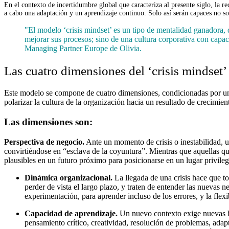
En el contexto de incertidumbre global que caracteriza al presente siglo, la r
a cabo una adaptación y un aprendizaje continuo. Solo así serán capaces no sol
"El modelo ‘crisis mindset’ es un tipo de mentalidad ganadora, q
mejorar sus procesos; sino de una cultura corporativa con capa
Managing Partner Europe de Olivia.
Las cuatro dimensiones del ‘crisis mindset’
Este modelo se compone de cuatro dimensiones, condicionadas por una 
polarizar la cultura de la organización hacia un resultado de crecimien
Las dimensiones son:
Perspectiva de negocio.
Ante un momento de crisis o inestabilidad, u
convirtiéndose en “esclava de la coyuntura”. Mientras que aquellas q
plausibles en un futuro próximo para posicionarse en un lugar privile
Dinámica organizacional.
La llegada de una crisis hace que t
perder de vista el largo plazo, y traten de entender las nuevas 
experimentación, para aprender incluso de los errores, y la flexi
Capacidad de aprendizaje.
Un nuevo contexto exige nuevas ha
pensamiento crítico, creatividad, resolución de problemas, adapta