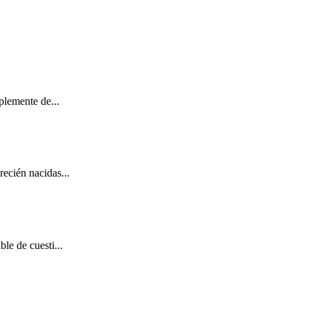
plemente de...
ecién nacidas...
le de cuesti...